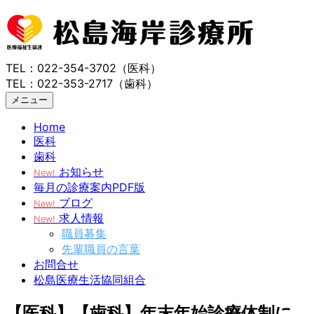
TEL：022-354-3702（医科）
TEL：022-353-2717（歯科）
メニュー
Home
医科
歯科
お知らせ
New!
毎月の診療案内PDF版
ブログ
New!
求人情報
New!
職員募集
先輩職員の言葉
お問合せ
松島医療生活協同組合
【医科】【歯科】年末年始診療体制に