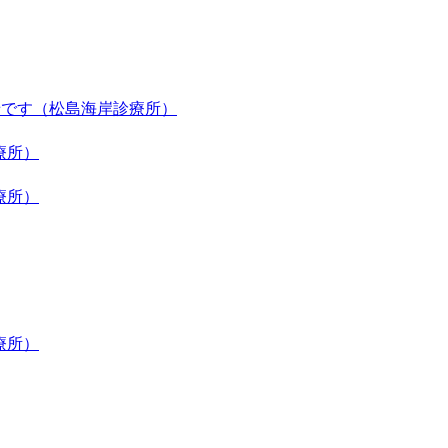
せです（松島海岸診療所）
療所）
療所）
療所）