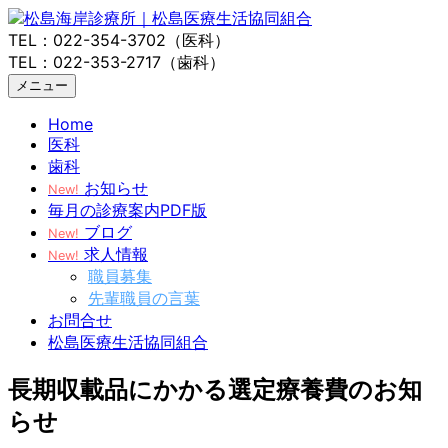
TEL：022-354-3702（医科）
TEL：022-353-2717（歯科）
メニュー
Home
医科
歯科
お知らせ
New!
毎月の診療案内PDF版
ブログ
New!
求人情報
New!
職員募集
先輩職員の言葉
お問合せ
松島医療生活協同組合
長期収載品にかかる選定療養費のお知
らせ